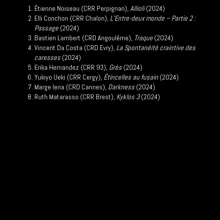
Étienne Noiseau (CRR Perpignan),
Allioli
(2024)
Elli Conchon (CRR Chalon),
L’Entre-deux monde – Partie 2 :
Passage
(2024)
Bastien Lambert (CRD Angoulême),
Traque
(2024)
Vincent Da Costa (CRD Evry),
La Spontanéité craintive des
caresses
(2024)
Erika Hernandez (CRR 93),
Grès
(2024)
Yukiyo Ueki (CRR Cergy),
Étincelles au fusain
(2024)
Marge Iena (CRD Cannes),
Darkness
(2024)
Ruth Matarasso (CRR Brest),
Kyklos 3
(2024)