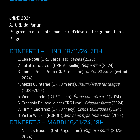
JNME 2024
Au CRD de Pantin
Programme des quatre concerts d’élèves – Programmation J.
Prager
CONCERT 1 – LUNDI 18/11/24, 20H
Lea Ndour (CRC Sarcelles),
Cycles
(2023)
Juliette Liautaud (CRR Marseille),
Serpentine
(2024)
James Paolo Patla (CRR Toulouse),
United Skyways
(extrait,
2024)
Alexis Quinterne (CRR Amiens),
Traum / Rêve fantasque
(2023-2024)
Vincent Crolet (CRR Chalon),
Étude concrète n°1
(2024)
François Dellaca-Minot (CRR Lyon),
Crissant forme
(2024)
Firmin Encrenaz (CRR Annecy),
Echos telluriques
(2024)
Victor Wetzel (PSPBB),
Mémoires hyperboréennes
(2024)
CONCERT 2 – MARDI 19/11/24, 18H
Nicolas Macumi (CRD Angoulême),
Pagnol à courir
(2023-
2024)